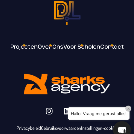
Projecten
Over Ons
Voor Scholen
Contact
×
Hallo! Vraag me gerust alles!
Privacybeleid
Gebruiksvoorwaarden
Instellingen-cookies