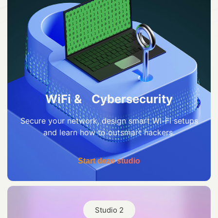
Digichat
Online
Hallo! Hoe kan ik u vandaag helpen?
WiFi & Cybersecurity
Secure your network, design smart Wi-Fi setups
and learn how to outsmart hackers.
Start deze studio
Studio 2