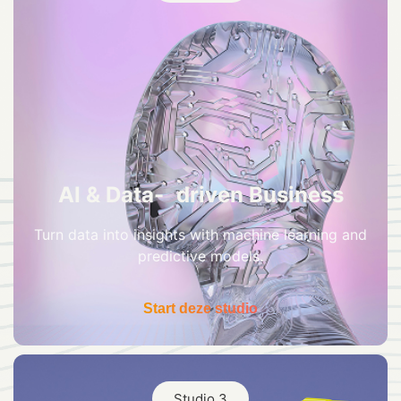
AI & Data- driven Business
Turn data into insights with machine learning and
predictive models.
Start deze studio
Studio 3