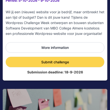
Digichat
Online
Hallo! Hoe kan ik u vandaag helpen?