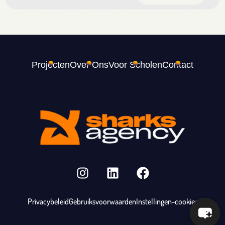
Projecten
Over Ons
Voor Scholen
Contact
Privacybeleid
Gebruiksvoorwaarden
Instellingen-cookies